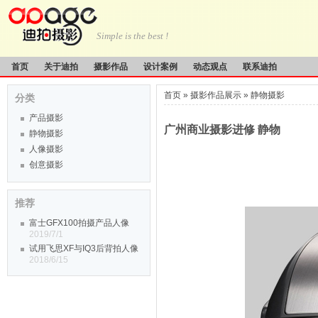
Simple is the best !
首页
关于迪拍
摄影作品
设计案例
动态观点
联系迪拍
首页
»
摄影作品展示
»
静物摄影
分类
产品摄影
广州商业摄影进修 静物
静物摄影
人像摄影
创意摄影
推荐
富士GFX100拍摄产品人像
2019/7/1
试用飞思XF与IQ3后背拍人像
2018/6/15