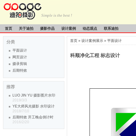
Simple is the best !
首页
关于迪拍
摄影作品
设计案例
动态观点
联系迪拍
首页
»
设计案例展示
»
平面设计
分类
平面设计
科顺净化工程 标志设计
网页设计
摄录剪辑
后期特效
推荐
LUO JIN YU 摄影图片水印
2019/3/3
YE大师风光摄影 水印设计
2018/7/10
后期特效 开工晚会倒计时
2016/2/20