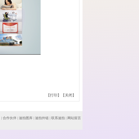
【
打印
】【
关闭
】
围
|
合作伙伴
|
迪拍图库
|
迪拍外链
|
联系迪拍
|
网站留言