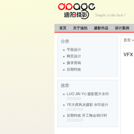
Simple is the best !
首页
关于迪拍
摄影作品
设计案例
首页
分类
平面设计
VF
网页设计
摄录剪辑
后期特效
推荐
LUO JIN YU 摄影图片水印
2019/3/3
YE大师风光摄影 水印设计
2018/7/10
后期特效 开工晚会倒计时
2016/2/20