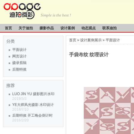
Simple is the best !
首页
关于迪拍
摄影作品
设计案例
动态观点
联系迪拍
首页
»
设计案例展示
»
平面设计
分类
平面设计
手袋布纹 纹理设计
网页设计
摄录剪辑
后期特效
推荐
LUO JIN YU 摄影图片水印
2019/3/3
YE大师风光摄影 水印设计
2018/7/10
后期特效 开工晚会倒计时
2016/2/20