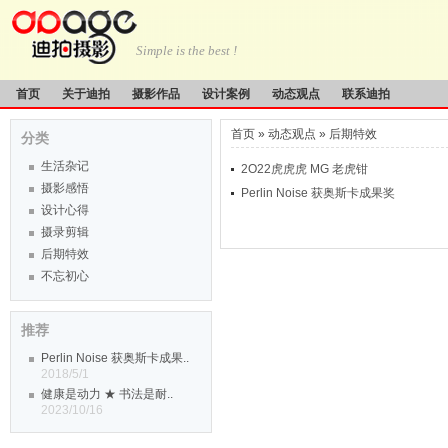
Simple is the best !
首页
关于迪拍
摄影作品
设计案例
动态观点
联系迪拍
首页
»
动态观点
»
后期特效
分类
生活杂记
2O22虎虎虎 MG 老虎钳
摄影感悟
Perlin Noise 获奥斯卡成果奖
设计心得
摄录剪辑
后期特效
不忘初心
推荐
Perlin Noise 获奥斯卡成果..
2018/5/1
健康是动力 ★ 书法是耐..
2023/10/16