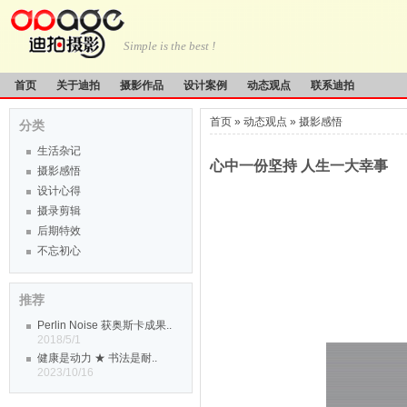
Simple is the best !
首页
关于迪拍
摄影作品
设计案例
动态观点
联系迪拍
首页
»
动态观点
»
摄影感悟
分类
生活杂记
心中一份坚持 人生一大幸事
摄影感悟
设计心得
摄录剪辑
后期特效
不忘初心
推荐
Perlin Noise 获奥斯卡成果..
2018/5/1
健康是动力 ★ 书法是耐..
2023/10/16