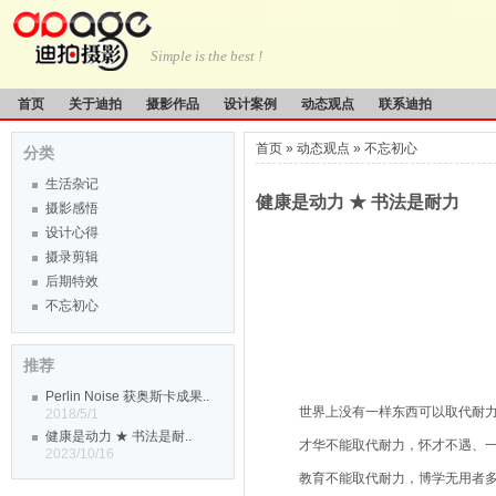
Simple is the best !
首页
关于迪拍
摄影作品
设计案例
动态观点
联系迪拍
首页
»
动态观点
»
不忘初心
分类
生活杂记
健康是动力 ★ 书法是耐力
摄影感悟
设计心得
摄录剪辑
后期特效
不忘初心
推荐
Perlin Noise 获奥斯卡成果..
世界上没有一样东西可以取代耐
2018/5/1
健康是动力 ★ 书法是耐..
才华不能取代耐力，怀才不遇、
2023/10/16
教育不能取代耐力，博学无用者