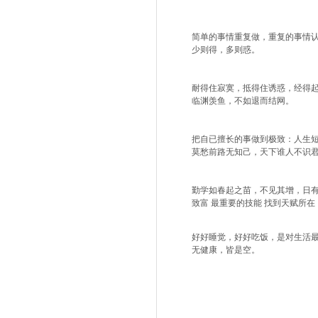
简单的事情重复做，重复的事情
少则得，多则惑。
耐得住寂寞，抵得住诱惑，经得
临渊羡鱼，不如退而结网。
把自已擅长的事做到极致：人生
莫愁前路无知己，天下谁人
勤学如春起之苗，不见其增，日
致富 最重要的技能 找到天赋所
好好睡觉
，好好吃饭，是对生活
无健康，皆是空。